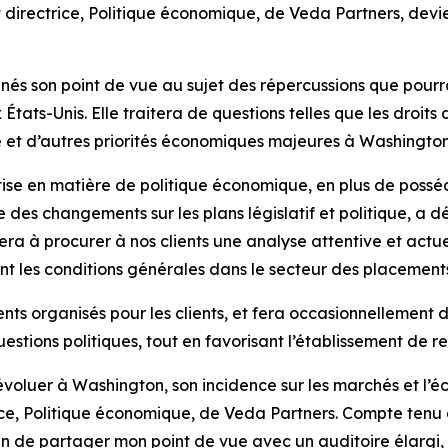
 directrice, Politique économique, de Veda Partners, devie
s son point de vue au sujet des répercussions que pourra
x États-Unis. Elle traitera de questions telles que les dro
te et d’autres priorités économiques majeures à Washington
tise en matière de politique économique, en plus de possé
e des changements sur les plans législatif et politique, a
ra à procurer à nos clients une analyse attentive et actu
nt les conditions générales dans le secteur des placements
s organisés pour les clients, et fera occasionnellement d
estions politiques, tout en favorisant l’établissement de r
’évoluer à Washington, son incidence sur les marchés et 
ice, Politique économique, de Veda Partners. Compte tenu 
n de partager mon point de vue avec un auditoire élargi, 