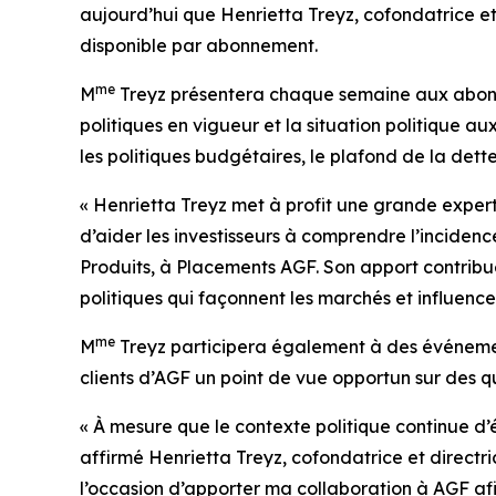
aujourd’hui que Henrietta Treyz, cofondatrice et
disponible par abonnement.
me
M
Treyz présentera chaque semaine aux abonné
politiques en vigueur et la situation politique au
les politiques budgétaires, le plafond de la det
« Henrietta Treyz met à profit une grande exper
d’aider les investisseurs à comprendre l’incidenc
Produits, à Placements AGF. Son apport contribue
politiques qui façonnent les marchés et influence
me
M
Treyz participera également à des événement
clients d’AGF un point de vue opportun sur des qu
« À mesure que le contexte politique continue d
affirmé Henrietta Treyz, cofondatrice et directr
l’occasion d’apporter ma collaboration à AGF afi