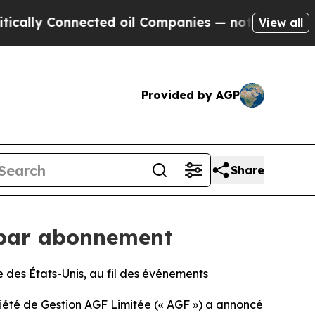
 Connected oil Companies — not Taxpayers — the C
View all
Provided by AGP
Share
e par abonnement
ue des États-Unis, au fil des événements
iété de Gestion AGF Limitée (« AGF ») a annoncé