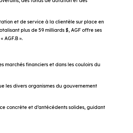
ouverains, des fonds de dotation et des
ation et de service à la clientèle sur place en
alisant plus de 59 milliards $, AGF offre ses
 « AGF.B ».
s marchés financiers et dans les couloirs du
e que les divers organismes du gouvernement
nce concrète et d’antécédents solides, guidant