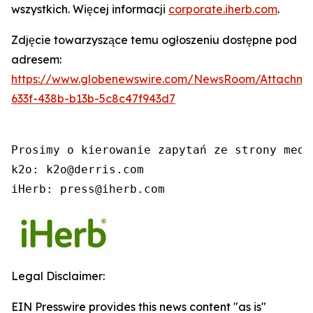
wszystkich. Więcej informacji
corporate.iherb.com
.
Zdjęcie towarzyszące temu ogłoszeniu dostępne pod
adresem:
https://www.globenewswire.com/NewsRoom/Attachm
633f-438b-b13b-5c8c47f943d7
Prosimy o kierowanie zapytań ze strony medi
k2o: k2o@derris.com

iHerb: press@iherb.com
Legal Disclaimer:
EIN Presswire provides this news content "as is"