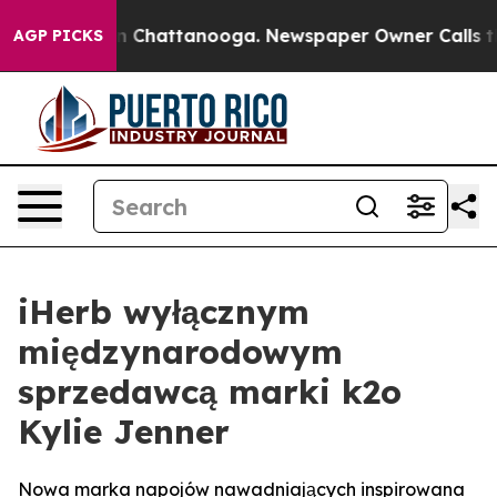
e
Chaos in Chattanooga. Newspaper Owner Calls the Pe
AGP PICKS
iHerb wyłącznym
międzynarodowym
sprzedawcą marki k2o
Kylie Jenner
Nowa marka napojów nawadniających inspirowana