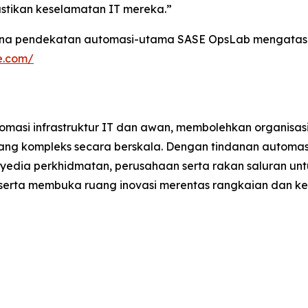
ikan keselamatan IT mereka.”
ana pendekatan automasi-utama SASE OpsLab mengatasi ke
e.com/
masi infrastruktur IT dan awan, membolehkan organisas
ang kompleks secara berskala. Dengan tindanan automasi
edia perkhidmatan, perusahaan serta rakan saluran un
erta membuka ruang inovasi merentas rangkaian dan ke