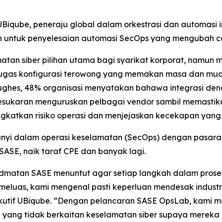
qube, peneraju global dalam orkestrasi dan automasi infr
untuk penyelesaian automasi SecOps yang mengubah ca
tan siber pilihan utama bagi syarikat korporat, namun
gas konfigurasi terowong yang memakan masa dan muda
ghes, 48% organisasi menyatakan bahawa integrasi deng
ukaran menguruskan pelbagai vendor sambil memastikan 
katkan risiko operasi dan menjejaskan kecekapan yang d
 dalam operasi keselamatan (SecOps) dengan pasaran l
ASE, naik taraf CPE dan banyak lagi.
matan SASE menuntut agar setiap langkah dalam proses
meluas, kami mengenal pasti keperluan mendesak industri
ekutif UBiqube. “Dengan pelancaran SASE OpsLab, kami m
yang tidak berkaitan keselamatan siber supaya merek