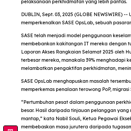
pelaksanaan perkhidmatan yang lebih pantas.
DUBLIN, Sept. 03, 2025 (GLOBE NEWSWIRE) -- UBi
memperkenalkan SASE OpsLab, sebuah pasaran 
SASE telah menjadi model penggunaan keselama
membebankan kakitangan IT mereka dengan tu
Laporan Akses Rangkaian Selamat 2025
oleh Hu
terbesar mereka, manakala 39% menghadapi kes
melambatkan pengaktifan perkhidmatan, mening
SASE OpsLab menghapuskan masalah tersembunyi
memperkemas penalaan terowong PoP, migrasi S
“Pertumbuhan pesat dalam penggunaan perkhid
besar. Hasil daripada tinjauan pelanggan yang 
mantap,” kata Nabil Souli, Ketua Pegawai Eks
membebaskan masa jurutera daripada tugasan 