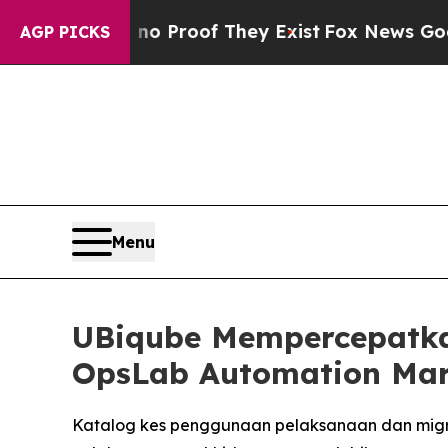
t Offers no Proof They Exist
Fox News Goes Quiet
AGP PICKS
Menu
UBiqube Mempercepatka
OpsLab Automation Mar
Katalog kes penggunaan pelaksanaan dan migra